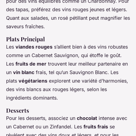
pour des vins équilibrés comme un Chardonnay. Pour
des tapas, préférez des vins rouges jeunes et légers.
Quant aux salades, un rosé pétillant peut magnifier les
saveurs fraîches.
Plats Principal
Les
viandes rouges
s’allient bien à des vins robustes
comme un Cabernet Sauvignon, qui étoffe le goût.
Les
fruits de mer
trouvent leur meilleur partenaire en
un
vin blanc
frais, tel qu’un Sauvignon Blanc. Les
plats
végétariens
explorent une variété d’harmonies,
des vins blancs aux rouges légers, selon les
ingrédients dominants.
Desserts
Pour les desserts, associez un
chocolat
intense avec
un Cabernet ou un Zinfandel. Les
fruits frais
se
révèlent avec des vins doux et légers, et pour les