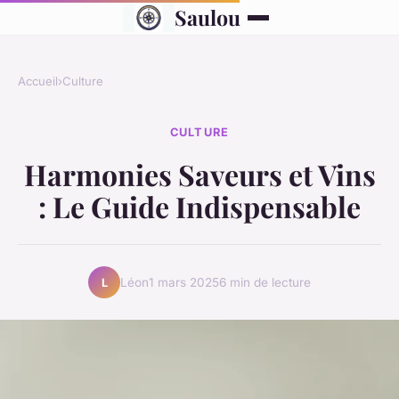
Saulou
Accueil
›
Culture
CULTURE
Harmonies Saveurs et Vins
: Le Guide Indispensable
Léon
1 mars 2025
6 min de lecture
L