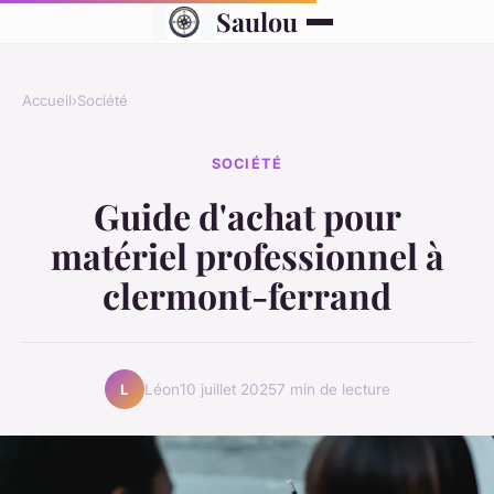
Saulou
Accueil
›
Société
SOCIÉTÉ
Guide d'achat pour
matériel professionnel à
clermont-ferrand
Léon
10 juillet 2025
7 min de lecture
L