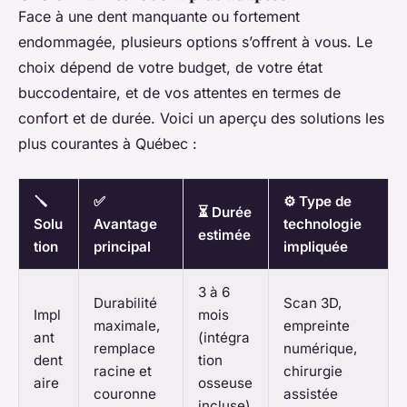
Face à une dent manquante ou fortement
endommagée, plusieurs options s’offrent à vous. Le
choix dépend de votre budget, de votre état
buccodentaire, et de vos attentes en termes de
confort et de durée. Voici un aperçu des solutions les
plus courantes à Québec :
🪛
✅
⚙️ Type de
⏳ Durée
Solu
Avantage
technologie
estimée
tion
principal
impliquée
3 à 6
Durabilité
Scan 3D,
Impl
mois
maximale,
empreinte
ant
(intégra
remplace
numérique,
dent
tion
racine et
chirurgie
aire
osseuse
couronne
assistée
incluse)