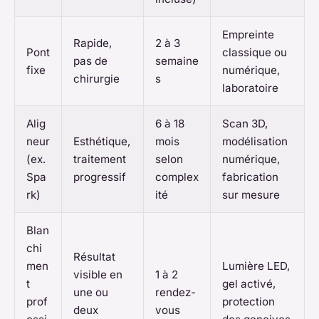
Empreinte
Rapide,
2 à 3
Pont
classique ou
pas de
semaine
fixe
numérique,
chirurgie
s
laboratoire
Alig
6 à 18
Scan 3D,
neur
Esthétique,
mois
modélisation
(ex.
traitement
selon
numérique,
Spa
progressif
complex
fabrication
rk)
ité
sur mesure
Blan
chi
Résultat
men
Lumière LED,
visible en
1 à 2
t
gel activé,
une ou
rendez-
prof
protection
deux
vous