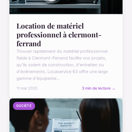
Location de matériel
professionnel à clermont-
ferrand
Trouver rapidement du matériel professionnel
fiable à Clermont-Ferrand facilite vos projets,
qu'ils soient de construction, d'entretien ou
d'événements. Locaservice 63 offre une large
gamme d'équipeme...
11 mai 2025
3 min de lecture →
SOCIÉTÉ