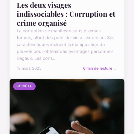
Les deux visages
indissociables : Corruption et
crime organisé
La corruption se manifeste sous diverses
formes, allant des pots-de-vin à l'extorsion. Ses
caractéristiques incluent la manipulation du
pouvoir pour obtenir des avantages personnels
illégaux. Les cons...
19 mars 2025
6 min de lecture →
SOCIÉTÉ