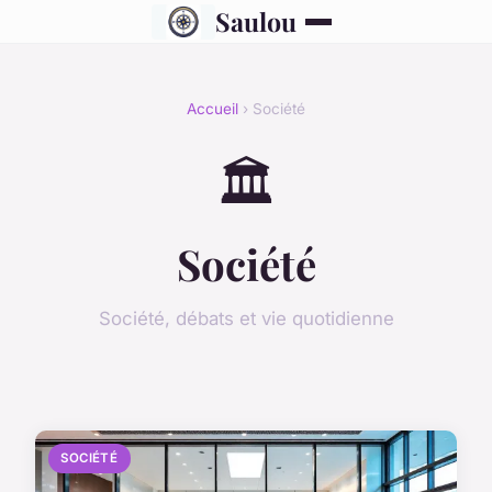
Saulou
Accueil
› Société
🏛️
Société
Société, débats et vie quotidienne
SOCIÉTÉ